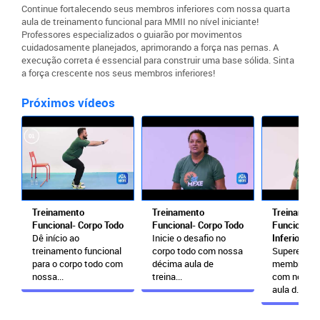
Continue fortalecendo seus membros inferiores com nossa quarta
aula de treinamento funcional para MMII no nível iniciante!
Professores especializados o guiarão por movimentos
cuidadosamente planejados, aprimorando a força nas pernas. A
execução correta é essencial para construir uma base sólida. Sinta
a força crescente nos seus membros inferiores!
Próximos vídeos
Treinamento
Treinamento
Treinament
Funcional- Corpo Todo
Funcional- Corpo Todo
Funcional-
Dê início ao
Inicie o desafio no
Inferiores
treinamento funcional
corpo todo com nossa
Supere des
para o corpo todo com
décima aula de
membros in
nossa...
treina...
com nossa 
aula d...