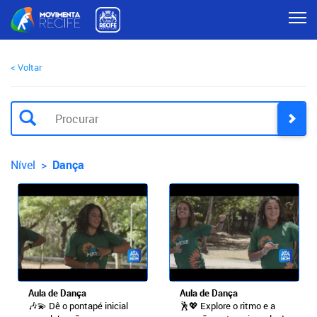
< Voltar
Nível >
Dança
Aula de Dança
Aula de Dança
🎶💫 Dê o pontapé inicial
🕺💖 Explore o ritmo e a