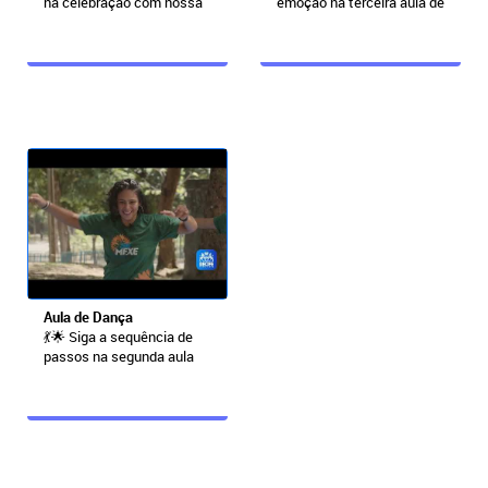
na celebração com nossa
emoção na terceira aula de
primeira aula ...
dança! Nosso...
Aula de Dança
💃🌟 Siga a sequência de
passos na segunda aula
de dança! Profes...