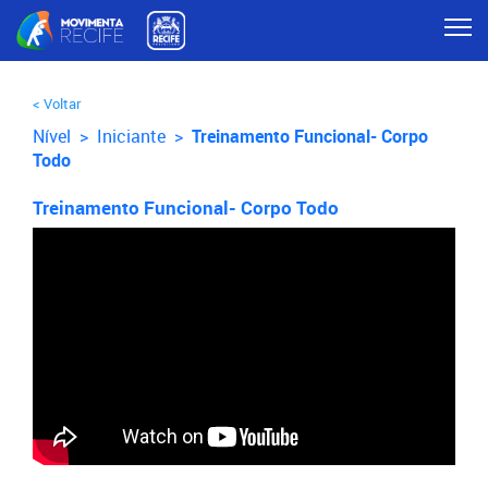
< Voltar
Nível >
Iniciante
>
Treinamento Funcional- Corpo
Todo
Treinamento Funcional- Corpo Todo