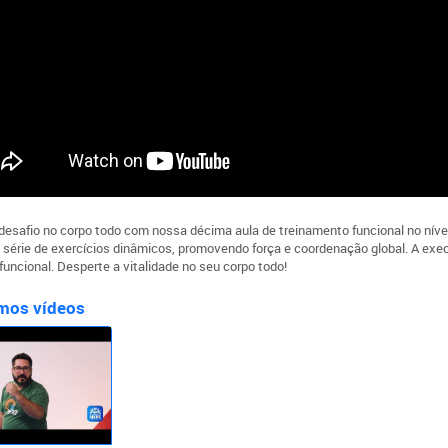
o desafio no corpo todo com nossa décima aula de treinamento funcional no níve
 série de exercícios dinâmicos, promovendo força e coordenação global. A exec
funcional. Desperte a vitalidade no seu corpo todo!
mos vídeos