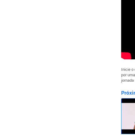
Inicie 
por uma
jornada 
Próxi