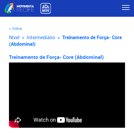
< Voltar
Nível >
Intermediário
>
Treinamento de Força- Core
(Abdominal)
Treinamento de Força- Core (Abdominal)