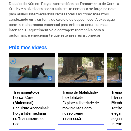
Desafio do Núcleo: Força Intermediária no Treinamento de Core! 🔥
🔄 Eleve o nível com nossa aula de treinamento de força no core
para alunos intermediários! Professores são como maestros
conduzindo uma sinfonia de exercícios específicos. A execução
correta é a harmonia essencial para enfrentar desafios mais
intensos. O aquecimento é a contagem regressiva para a
performance emocionante que está prestes a começar!
Próximos vídeos
Treinamento de
Treino de Mobilidade-
Treino de M
Força- Core
Flexibilidade
Flexibilidad
(Abdominal)
Explore a liberdade de
Membros S
Escultura Abdominal:
movimentos com
Aceite o de
Força Intermediária
nosso treino
elegante c
no Treinamento de
intermediár...
segunda au
Cor...
intermediári