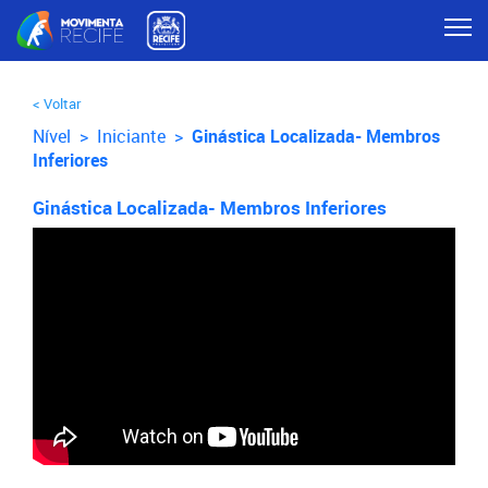
< Voltar
Nível >
Iniciante
>
Ginástica Localizada- Membros
Inferiores
Ginástica Localizada- Membros Inferiores