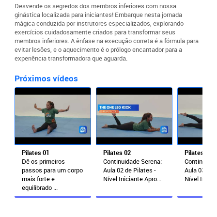
Desvende os segredos dos membros inferiores com nossa
ginástica localizada para iniciantes! Embarque nesta jornada
mágica conduzida por instrutores especializados, explorando
exercícios cuidadosamente criados para transformar seus
membros inferiores. A ênfase na execução correta é a fórmula para
evitar lesões, e o aquecimento é o prólogo encantador para a
experiência transformadora que aguarda.
Próximos vídeos
Pilates 01
Pilates 02
Pilates 03
Dê os primeiros
Continuidade Serena:
Continuidad
passos para um corpo
Aula 02 de Pilates -
Aula 03 de P
mais forte e
Nível Iniciante Apro...
Nível Inicia
equilibrado ...