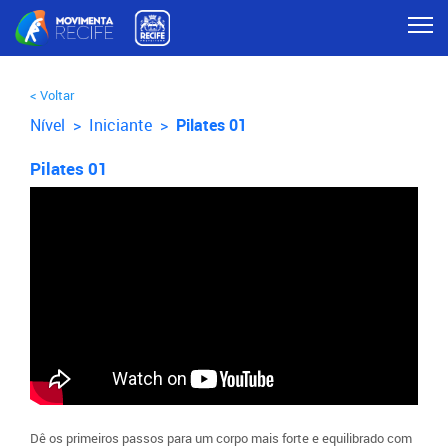
< Voltar
Nível >
Iniciante
>
Pilates 01
Pilates 01
Dê os primeiros passos para um corpo mais forte e equilibrado com