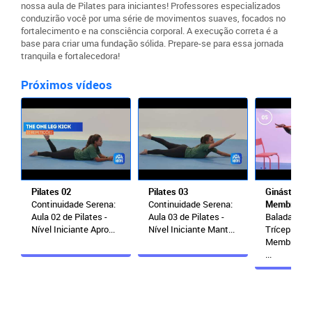
nossa aula de Pilates para iniciantes! Professores especializados
conduzirão você por uma série de movimentos suaves, focados no
fortalecimento e na consciência corporal. A execução correta é a
base para criar uma fundação sólida. Prepare-se para essa jornada
tranquila e fortalecedora!
Próximos vídeos
Pilates 02
Pilates 03
Ginástica 
Continuidade Serena:
Continuidade Serena:
Membros S
Aula 02 de Pilates -
Aula 03 de Pilates -
Balada de B
Nível Iniciante Apro...
Nível Iniciante Mant...
Tríceps: In
Membros Su
...