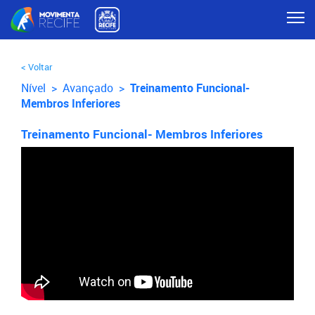
< Voltar
Nível >
Avançado
>
Treinamento Funcional-
Membros Inferiores
Treinamento Funcional- Membros Inferiores