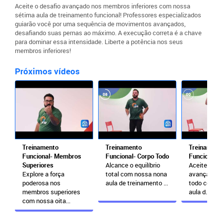
Aceite o desafio avançado nos membros inferiores com nossa
sétima aula de treinamento funcional! Professores especializados
guiarão você por uma sequência de movimentos avançados,
desafiando suas pernas ao máximo. A execução correta é a chave
para dominar essa intensidade. Liberte a potência nos seus
membros inferiores!
Próximos vídeos
Treinamento
Treinamento
Treinament
Funcional- Membros
Funcional- Corpo Todo
Funcional-
Superiores
Alcance o equilíbrio
Aceite o de
Explore a força
total com nossa nona
avançado n
poderosa nos
aula de treinamento ...
todo com n
membros superiores
aula d...
com nossa oita...