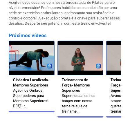
Aceite novos desafios com nossa terceira aula de Pilates para o
nível intermediário! Professores habilidosos o conduzirão por uma
série de exercícios estimulantes, aprimorando sua resistência e
controle corporal. A execução correta é a chave para superar esses
desafios. Desperte seu potencial com este treino envolvente!
Próximos vídeos
Ginástica Localizada-
Treinamento de
Treinament
Membros Superiores
Força- Membros
Força- Me
Ação nos Ombros:
Superiores
Superiores
Superpoderes para
Supere desafios nos
Avance na 
Membros Superiores!
braços com nossa
braços com
🦸‍♂️💥 P...
terceira aula de
quarta aula
treiname...
treinament..