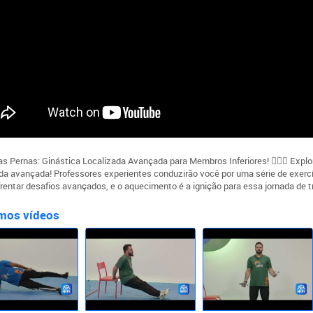
as Pernas: Ginástica Localizada Avançada para Membros Inferiores! 🏋️‍♂️🔥 Ex
ada avançada! Professores experientes conduzirão você por uma série de exercí
frentar desafios avançados, e o aquecimento é a ignição para essa jornada de 
mos vídeos