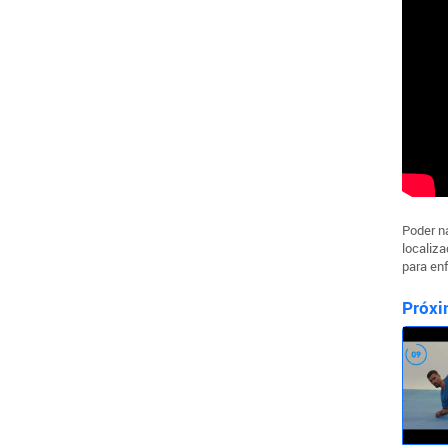
Poder n
localiz
para en
Próxi