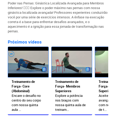
Poder nas Pernas: Ginástica Localizada Avançada para Membros
Inferiores! 🏋️‍♂️🔥 Explore o poder máximo nas pernas com nossa
ginástica localizada avançada! Professores experientes conduzirão
você por uma série de exercícios intensos. A ênfase na execução
correta é a base para enfrentar desafios avançados, e o
aquecimento é a ignição para essa jornada de transformação nas
pernas.
Próximos vídeos
Treinamento de
Treinamento de
Treinament
Força- Core
Força- Membros
Força- Me
(Abdominal)
Superiores
Superiores
Encare o desafio no
Explore a potência
Aceite o de
centro do seu corpo
nos braços com
avançado n
com nossa quinta
nossa quinta aula de
com nossa 
aula ...
treinam...
de t...