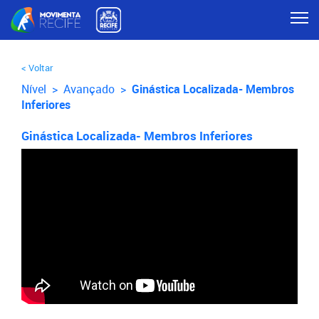
< Voltar
Nível >
Avançado
>
Ginástica Localizada- Membros
Inferiores
Ginástica Localizada- Membros Inferiores