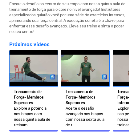
Encare o desafio no centro do seu corpo com nossa quinta aula de
treinamento de força para o core no nível avançado! Instrutores
especializados guiarão você por uma série de exercícios intensos,
aprimorando sua força central. A execução correta é a chave para
enfrentar esse desafio avançado. Eleve seu treino e sinta o poder
no seu centro!
Próximos vídeos
Treinamento de
Treinamento de
Treinament
Força- Membros
Força- Membros
Força- Me
Superiores
Superiores
Inferiores
Explore a potência
Aceite o desafio
Explore a p
nos braços com
avançado nos braços
nas pernas
nossa quinta aula de
com nossa sexta aula
nossa quint
treinam...
de t...
treinam...