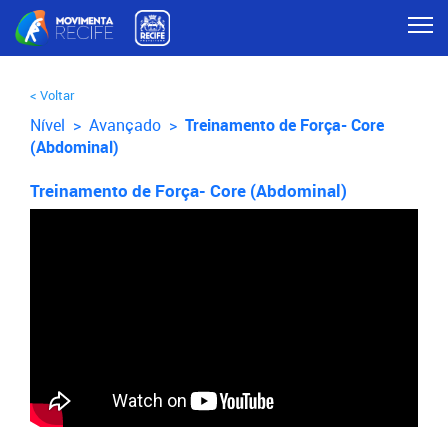
< Voltar
Nível >
Avançado
>
Treinamento de Força- Core
(Abdominal)
Treinamento de Força- Core (Abdominal)