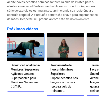
Aceite novos desafios com nossa terceira aula de Pilates para o
nível intermediário! Professores habilidosos o conduzirão por uma
série de exercícios estimulantes, aprimorando sua resistência e
controle corporal. A execução correta é a chave para superar esses
desafios. Desperte seu potencial com este treino envolvente!
Próximos vídeos
Ginástica Localizada-
Treinamento de
Treinament
Membros Superiores
Força- Membros
Força- Me
Ação nos Ombros:
Superiores
Superiores
Superpoderes para
Supere desafios nos
Avance na 
Membros Superiores!
braços com nossa
braços com
🦸‍♂️💥 P...
terceira aula de
quarta aula
treiname...
treinament..