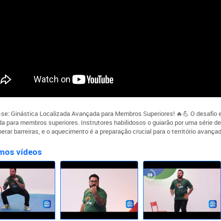
-se: Ginástica Localizada Avançada para Membros Superiores! 🔥💪 O desafio es
a para membros superiores. Instrutores habilidosos o guiarão por uma série de
erar barreiras, e o aquecimento é a preparação crucial para o território avançad
mos vídeos