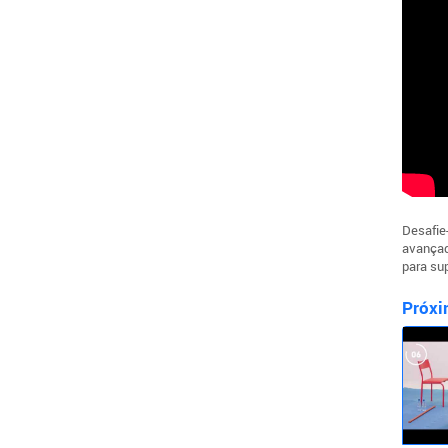
Desafie
avançad
para sup
Próxi